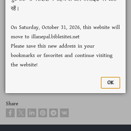
ᤕᤠᤰᤌᤢᤩ ᤛᤰᤛᤰ ᤛᤠᤵᤐ᤺ᤴ
(1.12 MB)
View
रहें।
ᤁᤢᤛᤱ ᤔᤠᤱᤜᤢᤵ ᤐᤠ᤺ᤴ
(63.39 MB)
View
ᤁᤣ᤺ᤶᤐᤪᤱ ᤏᤢ ᤔᤢᤰᤑᤣᤪᤱ
(83 KB)
View
On Saturday, October 31, 2026, this website will
move to illanepal.biblesites.net
Please save this new address in your
bookmarks or favorites and continue visiting
the website!
Send us your comments or questions
OK
Share