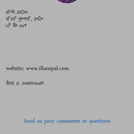
ᤀᤡᤸᤗᤠ ᤏᤣᤐᤠᤗ
ᤀᤡᤋᤖᤡ ᤛᤢᤴᤛᤖᤡ, ᤏᤣᤐᤠᤸ
ᤐᤡ ᤀᤠᤣ ᥇᥇᥏
website; www.illanepal.com
ᤑᤠᤣᤏ ᤏ. ᥆᥈᥋᥋᥎᥉᥇᥋᥏
Send us your comments or questions