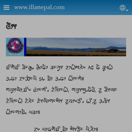
Skip to main content
www.illanepal.com
Sel
ᤜᤠᤣᤶ
ᤀᤡᤛᤠᤀᤡ ᤕᤠᤰᤌᤢᤱ ᤌᤠᤣᤒᤠᤣ ᤕᤰᤆᤢᤶ ᤏᤣᤐᤠᤗᤖᤧᤴ ᥈᥋ ᤒᤠ ᤕᤢᤵᤐᤠ
ᤋᤱᤒᤣ ᤁᤰᤑᤧᤰᤘᤠ ᥉᥇ ᤀᤠᤣ ᤋᤱᤒᤣ ᤐᤠ᤺ᤣᤰᤛᤧ॥
ᤛᤈᤢᤶᤓᤠᤣ᤹ᤀᤡᤴ ᤜ᤺ᤣᤰᤛᤡᤱ ᤁᤧᤈᤠ᤺ᤣᤰᤐᤠ, ᤛᤈᤢᤶᤗᤢᤱᤒᤠᤜᤠ᤹ ᤏᤢ ᤕᤠ᤺ᤶᤓᤰ
ᤁᤧᤈᤠ᤺ᤣᤰᤐᤠ ᤁᤧᤖᤧᤰ ᤏᤧᤶᤓᤠᤣᤛᤰᤗᤠᤶ ᤏᤢᤔᤣᤴᤍᤡᤱ ᤐᤡ᤹ᤏᤢ ᤋᤱᤃᤠᤶ
ᤐᤠ᤺ᤣᤰᤛᤣᤀᤠᤱ ᤘᤕᤣ॥
ᤁᤴ ᤘᤣᤒᤛᤠᤀᤡᤳᤀᤠᤣ ᤗᤠᤶᤍᤠᤰ ᤘᤠ᤹ᤖᤠᤣ॥