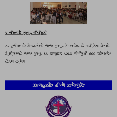
᥎ ᤛᤡᤃᤣᤰᤔᤠ ᤆᤢᤶᤗᤢᤱ ᤛᤡᤗᤡᤃᤢᤖᤡ
ᤁᤱ ᤏᤢᤛᤡᤕᤣᤰᤐᤠ ᤕᤠᤰᤐᤱᤃᤧᤶᤒᤠ ᤛᤣᤛᤣ ᤆᤢᤶᤗᤢᤱ ᤁᤠᤗᤣᤶᤐᤠᤣᤱ ᤒᤠ ᤆᤀᤡᤳᤖᤠᤣ॥ ᤀᤠᤸᤗᤒᤠ
ᤕᤧᤳᤇᤡ᤹ᤃᤣᤶᤐᤠ ᤛᤣᤛᤣ ᤆᤢᤶᤗᤢᤱ ᥇᥇ ᤀᤰᤋᤢᤒᤖ ᥈᥆᥇᥊ ᤛᤡᤗᤡᤃᤢᤍᤡ ᥋᥆᥆ ᤔᤏᤠᤗᤶᤔᤠᤣ
ᤐᤠ᤺ᤣᤱᤗ ᤐᤳᤗᤠᤣ॥
ᤑᤣᤛᤒᤢᤁᤀᤠᤣ ᤀᤡᤸᤗᤠ ᤁᤣᤄᤠᤣᤛᤢᤖᤠᤣ