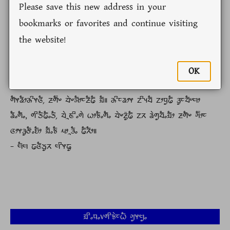
Please save this new address in your
bookmarks or favorites and continue visiting
the website!
OK
ᤀᤠᤱᤃᤠ᤹ ᤐᤣᤴᤛ᤺ᤴ ᤁᤧᤗ᤺ᤶᤒᤠ᤹ ᤔᤏᤠᤀᤠ॥ ᤀᤠᤜᤡᤶ ᤑᤢᤱᤗᤧᤱ, ᤀᤠᤱᤃᤠ᤹ ᤀᤠᤳᤋᤡᤴᤏᤠᤱ ᤛᤠᤶᤕᤠᤣᤏᤡᤒᤠ,
ᤛᤠᤶᤕᤠᤣᤌᤡᤶᤜᤠ᤹ ᤏᤛᤠ᤺ᤴ ᤔᤧᤴᤈᤠᤣᤰᤏᤠᤒᤠ ᤀᤠ॥ ᤌᤡᤰᤕᤣᤶ ᤁᤡᤵᤔᤠ ᤁᤣᤄᤢᤒᤠ ᤋᤢᤰᤔᤠᤸᤗᤣ
ᤕᤠᤱᤛᤠᤱ, ᤛᤡᤍᤠᤒᤠᤱᤍᤠ᤹ ᤔᤧᤳᤇᤡᤱᤛᤧ ᤐᤣᤃᤠᤱᤛᤠᤱ ᤔᤧᤴᤏᤢ᤺ᤒᤠ ᤁᤖ ᤕᤧᤛᤢᤔᤠᤱᤀᤠᤣ ᤏᤛᤠᤴ ᤆᤠ᤺ᤣᤰ
ᤜᤣᤶᤋᤢᤅᤠᤱᤎᤠᤣ ᤀᤠᤱᤃᤠ ᤘᤣᤳᤋᤠᤱ ᤒᤠᤖᤠᤣ॥
- ᤗᤠᤗ ᤒᤜᤠᤍᤢᤖ ᤗᤡᤶᤒᤢ
ᤀᤡᤱᤄᤱ᥎ᤛᤡᤃᤧᤰᤐᤠ ᤆᤢᤶᤗᤢᤱ