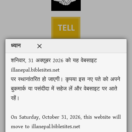
ध्यान
शनिवार, 31 अक्तूबर 2026 को यह वेबसाइट
illanepal.biblesites.net
ᤁᤠᤰ ᤗᤠᤈᤣᤀᤠᤣᤒᤠ ᤔᤏᤠᤜᤠ᤹ᤀᤠᤣ ᤐᤣᤃᤣᤶᤔᤣ...
ᤔᤳᤋᤡ ᥈᥎:᥇᥏-᥈᥆
पर स्थानांतरित हो जाएगी। कृपया इस नए पते को अपने
बुकमार्क या पसंदीदा में सहेज लें और वेबसाइट पर आते
रहें।
On Saturday, October 31, 2026, this website will
ᤃᤘᤠᤜᤡ᤺ᤜᤠ᤹
move to illanepal.biblesites.net